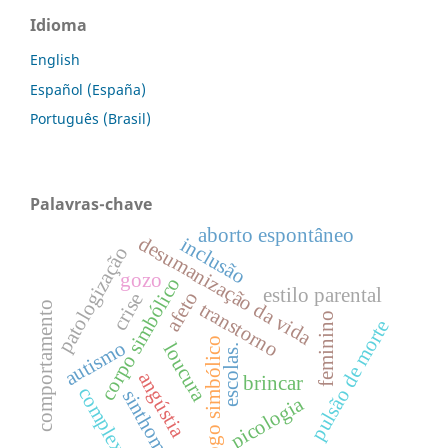
Idioma
English
Español (España)
Português (Brasil)
Palavras-chave
aborto espontâneo
desumanização da vida
inclusão
patologização
gozo
corpo simbólico
estilo parental
afeto
crise
transtorno
comportamento
feminino
pulsão de morte
jogo simbólico
autismo
loucura
escolas.
angústia
brincar
complexo
sinthoma
picologia