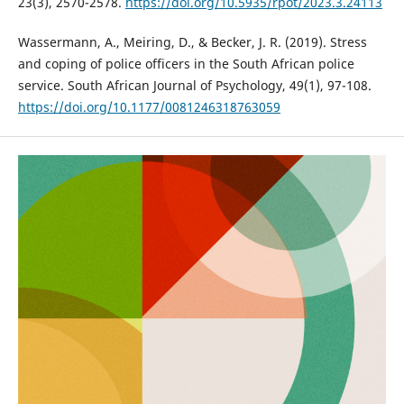
23(3), 2570-2578.
https://doi.org/10.5935/rpot/2023.3.24113
Wassermann, A., Meiring, D., & Becker, J. R. (2019). Stress
and coping of police officers in the South African police
service. South African Journal of Psychology, 49(1), 97-108.
https://doi.org/10.1177/0081246318763059