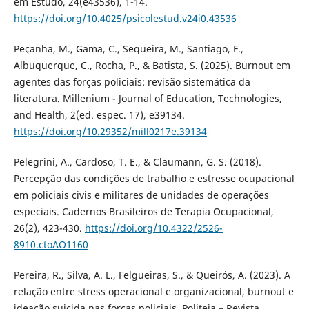
em Estudo, 24(e43536), 1-14.
https://doi.org/10.4025/psicolestud.v24i0.43536
Peçanha, M., Gama, C., Sequeira, M., Santiago, F.,
Albuquerque, C., Rocha, P., & Batista, S. (2025). Burnout em
agentes das forças policiais: revisão sistemática da
literatura. Millenium - Journal of Education, Technologies,
and Health, 2(ed. espec. 17), e39134.
https://doi.org/10.29352/mill0217e.39134
Pelegrini, A., Cardoso, T. E., & Claumann, G. S. (2018).
Percepção das condições de trabalho e estresse ocupacional
em policiais civis e militares de unidades de operações
especiais. Cadernos Brasileiros de Terapia Ocupacional,
26(2), 423-430.
https://doi.org/10.4322/2526-
8910.ctoAO1160
Pereira, R., Silva, A. L., Felgueiras, S., & Queirós, A. (2023). A
relação entre stress operacional e organizacional, burnout e
ideação suicida nas forças policiais. Politeia – Revista