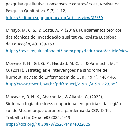
pesquisa qualitativa: Consensos e controvérsias. Revista de
Pesquisa Qualitativa, 5(7), 1-12.
https://editora.sepq.org.br/rpq/article/view/82/59
Minayo, M. C. S., & Costa, A. P. (2018). Fundamentos teóricos
das técnicas de investigação qualitativa. Revista Lusófona
de Educação, 40, 139-153.
https://revistas.ulusofona.pt/index.php/rleducacao/article/vie
Moreno, F. N., Gil, G. P., Haddad, M. C. L., & Vannuchi, M. T.
O. (2011). Estratégias e intervenções na síndrome de
burnout. Revista de Enfermagem da UERJ, 19(1), 140-145.
http://www.revenf.bvs.br/pdf/reuerj/v19n1/v19n1a23.pdf
Mucavele, B. N. X., Abacar, M., & Aliante, G. (2022).
Sintomatologia do stress ocupacional em policiais da região
sul de Moçambique durante a pandemia da COVID-19.
Trabalho (En)Cena, e022025, 1-19.
https://doi.org/10.20873/2526-1487e022025