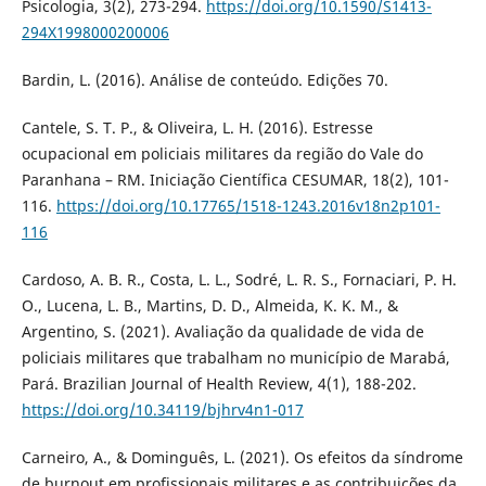
Psicologia, 3(2), 273-294.
https://doi.org/10.1590/S1413-
294X1998000200006
Bardin, L. (2016). Análise de conteúdo. Edições 70.
Cantele, S. T. P., & Oliveira, L. H. (2016). Estresse
ocupacional em policiais militares da região do Vale do
Paranhana – RM. Iniciação Científica CESUMAR, 18(2), 101-
116.
https://doi.org/10.17765/1518-1243.2016v18n2p101-
116
Cardoso, A. B. R., Costa, L. L., Sodré, L. R. S., Fornaciari, P. H.
O., Lucena, L. B., Martins, D. D., Almeida, K. K. M., &
Argentino, S. (2021). Avaliação da qualidade de vida de
policiais militares que trabalham no município de Marabá,
Pará. Brazilian Journal of Health Review, 4(1), 188-202.
https://doi.org/10.34119/bjhrv4n1-017
Carneiro, A., & Dominguês, L. (2021). Os efeitos da síndrome
de burnout em profissionais militares e as contribuições da