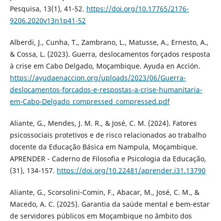
Pesquisa, 13(1), 41-52.
https://doi.org/10.17765/2176-
9206.2020v13n1p41-52
Alberdi, J., Cunha, T., Zambrano, L., Matusse, A., Ernesto, A.,
& Cossa, L. (2023). Guerra, deslocamentos forçados resposta
à crise em Cabo Delgado, Moçambique. Ayuda en Acción.
https://ayudaenaccion.org/uploads/2023/06/Guerra-
deslocamentos-forcados-e-respostas-a-crise-humanitaria-
em-Cabo-Delgado_compressed_compressed.pdf
Aliante, G., Mendes, J. M. R., & José, C. M. (2024). Fatores
psicossociais protetivos e de risco relacionados ao trabalho
docente da Educação Básica em Nampula, Moçambique.
APRENDER - Caderno de Filosofia e Psicologia da Educação,
(31), 134-157.
https://doi.org/10.22481/aprender.i31.13790
Aliante, G., Scorsolini-Comin, F., Abacar, M., José, C. M., &
Macedo, A. C. (2025). Garantia da saúde mental e bem-estar
de servidores públicos em Moçambique no âmbito dos