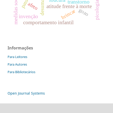
transtorno
picologia
afeto
atitude frente à morte
gozo
brincar
invenção
comportamento infantil
Informações
Para Leitores
Para Autores
Para Bibliotecários
Open Journal Systems