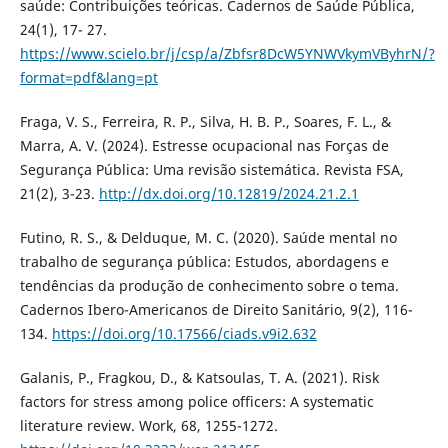
saúde: Contribuições teóricas. Cadernos de Saúde Pública,
24(1), 17- 27.
https://www.scielo.br/j/csp/a/Zbfsr8DcW5YNWVkymVByhrN/?
format=pdf&lang=pt
Fraga, V. S., Ferreira, R. P., Silva, H. B. P., Soares, F. L., &
Marra, A. V. (2024). Estresse ocupacional nas Forças de
Segurança Pública: Uma revisão sistemática. Revista FSA,
21(2), 3-23.
http://dx.doi.org/10.12819/2024.21.2.1
Futino, R. S., & Delduque, M. C. (2020). Saúde mental no
trabalho de segurança pública: Estudos, abordagens e
tendências da produção de conhecimento sobre o tema.
Cadernos Ibero-Americanos de Direito Sanitário, 9(2), 116-
134.
https://doi.org/10.17566/ciads.v9i2.632
Galanis, P., Fragkou, D., & Katsoulas, T. A. (2021). Risk
factors for stress among police officers: A systematic
literature review. Work, 68, 1255-1272.