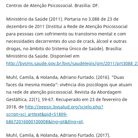
Centros de Atenção Psicossocial. Brasília: DF.
Ministério da Saúde (2011). Portaria no 3.088 de 23 de
dezembro de 2011 (Institui a Rede de Atenção Psicossocial
para pessoas com sofrimento ou transtorno mental e com
necessidades decorrentes do uso de crack, álcool e outras
drogas, no âmbito do Sistema Único de Saúde). Brasília:
Ministério da Saúde. Disponível em
http://bvsms.saude.gov.br/bvs/saudelegis/gm/2011/prt3088_2
Muhl, Camila, & Holanda, Adriano Furtado. (2016). "Duas
faces da mesma moeda": vivência dos psicólogos que atuam
na rede de atenção psicossocial. Revista da Abordagem
Gestáltica, 22(1), 59-67. Recuperado em 23 de fevereiro de
2018, de
http://pepsic.bvsalud.org/scielo.php?
script=sci_arttext&pid=S1809-
68672016000100008&lng=pt&tlng=pt
.
Muhl, Camila, & Holanda, Adriano Furtado. (2017).