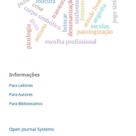
desumanização da vida
atitude frente à morte
jogo simbólico
transtorno
feminino
loucura
sinthoma
crise
angústia
corpo simbólico
brincar
gozo
autismo
escolas.
picologia
patologização
escolha profissional
Informações
Para Leitores
Para Autores
Para Bibliotecários
Open Journal Systems