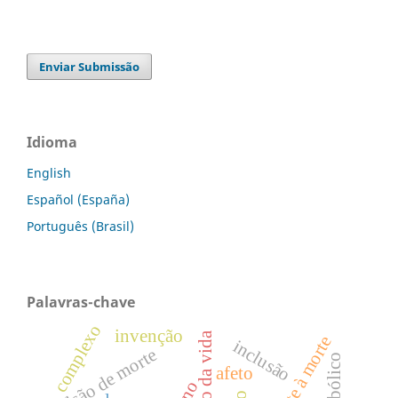
Enviar Submissão
Idioma
English
Español (España)
Português (Brasil)
Palavras-chave
complexo
invenção
inclusão
pulsão de morte
afeto